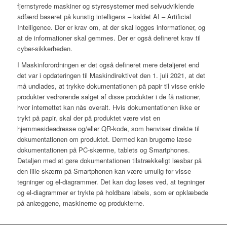
fjernstyrede maskiner og styresystemer med selvudviklende
adfærd baseret på kunstig intelligens – kaldet AI – Artificial
Intelligence. Der er krav om, at der skal logges informationer, og
at de informationer skal gemmes. Der er også defineret krav til
cyber-sikkerheden.
I Maskinforordningen er det også defineret mere detaljeret end
det var i opdateringen til Maskindirektivet den 1. juli 2021, at det
må undlades, at trykke dokumentationen på papir til visse enkle
produkter vedrørende salget af disse produkter i de få nationer,
hvor internettet kan nås overalt. Hvis dokumentationen ikke er
trykt på papir, skal der på produktet være vist en
hjemmesideadresse og/eller QR-kode, som henviser direkte til
dokumentationen om produktet. Dermed kan brugerne læse
dokumentationen på PC-skærme, tablets og Smartphones.
Detaljen med at gøre dokumentationen tilstrækkeligt læsbar på
den lille skærm på Smartphonen kan være umulig for visse
tegninger og el-diagrammer. Det kan dog løses ved, at tegninger
og el-diagrammer er trykte på holdbare labels, som er opklæbede
på anlæggene, maskinerne og produkterne.