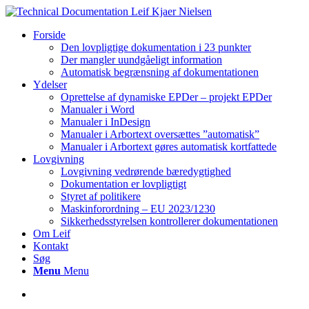
Forside
Den lovpligtige dokumentation i 23 punkter
Der mangler uundgåeligt information
Automatisk begrænsning af dokumentationen
Ydelser
Oprettelse af dynamiske EPDer – projekt EPDer
Manualer i Word
Manualer i InDesign
Manualer i Arbortext oversættes ”automatisk”
Manualer i Arbortext gøres automatisk kortfattede
Lovgivning
Lovgivning vedrørende bæredygtighed
Dokumentation er lovpligtigt
Styret af politikere
Maskinforordning – EU 2023/1230
Sikkerhedsstyrelsen kontrollerer dokumentationen
Om Leif
Kontakt
Søg
Menu
Menu