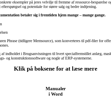
krete eksempler på jeres velvilje til fremme af ressource-besparelse o
fterspørgsel og potentiale for større salg og bedre indtjening.
dokumentation betaler sig i fremtiden hjem mange – mange gange.
en
relsen
ren Phrase (tidligere Memsource), som konverteres til pdf-filer for offen
hones.
g af indholdet i Brugsanvisningen til hvert specialfremstillet anlæg, m
ngs- og konstruktionssoftware og nogle af ERP-systemerne.
Klik på boksene for at læse mere
Manualer
i Word