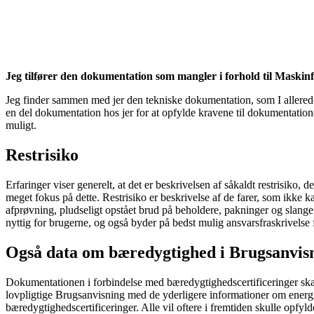
Jeg
tilfører de
n
dokumentation
som mangler
i forhold til Maskin
Jeg finder sammen med jer den tekniske dokumentation, som I allerede h
en del dokumentation hos jer for at opfylde kravene til dokumentationen
muligt.
Restrisiko
Erfaringer viser generelt, at det er beskrivelsen af såkaldt restrisik
meget fokus på dette. Restrisiko er beskrivelse af de farer, som ikke
afprøvning, pludseligt opstået brud på beholdere, pakninger og slanger, f
nyttig for brugerne, og også byder på bedst mulig ansvarsfraskrivelse
Også data om bæredygtighed i Brugsanvis
Dokumentationen i forbindelse med bæredygtighedscertificeringer ska
lovpligtige Brugsanvisning med de yderligere informationer om energi
bæredygtighedscertificeringer. Alle vil oftere i fremtiden skulle opf