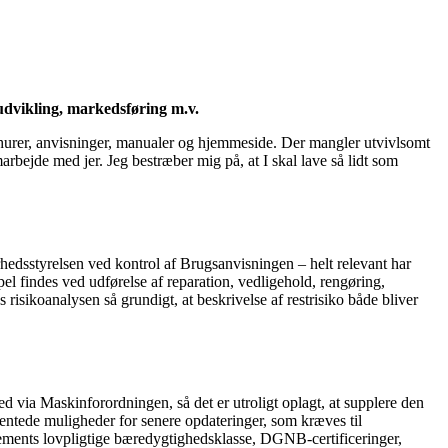
udvikling
, markedsføring m.v.
rochurer, anvisninger, manualer og hjemmeside. Der mangler utvivlsomt
arbejde med jer. Jeg bestræber mig på, at I skal lave så lidt som
erhedsstyrelsen ved kontrol af Brugsanvisningen – helt relevant har
el findes ved udførelse af reparation, vedligehold, rengøring,
s risikoanalysen så grundigt, at beskrivelse af restrisiko både bliver
via Maskinforordningen, så det er utroligt oplagt, at supplere den
entede muligheder for senere opdateringer, som kræves til
glements lovpligtige bæredygtighedsklasse, DGNB-certificeringer,