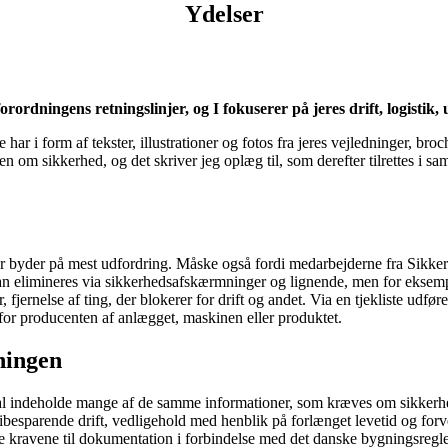
Ydelser
forordning
en
s
retningslinjer
,
og I fokuserer på jeres drift
,
logistik,
ar i form af tekster, illustrationer og fotos fra jeres vejledninger, b
 om sikkerhed, og det skriver jeg oplæg til, som derefter tilrettes i sam
o, der byder på mest udfordring. Måske også fordi medarbejderne fra Sikk
 kan elimineres via sikkerhedsafskærmninger og lignende, men for eksemp
jernelse af ting, der blokerer for drift og andet. Via en tjekliste udføre
 for producenten af anlægget, maskinen eller produktet.
ningen
l indeholde mange af de samme informationer, som kræves om sikkerhed 
besparende drift, vedligehold med henblik på forlænget levetid og forv
ylde kravene til dokumentation i forbindelse med det danske bygningsre