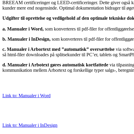
BREEAM certificeringer og LEED-certificeringer. Dette giver også kon
kunder mere end nogensinde. Optimal dokumentation bidrager til øget e
Udgifter til oprettelse og vedligehold af den optimale tekniske 
a. Manualer i Word,
som konverteres til pdf-filer for offentliggørels
b. Manualer i InDesign,
som konverteres til pdf-filer for offentliggø
c. Manualer i Arbortext med ”automatisk” oversættelse
via softwa
så html-filer downloades på splitsekunder til PC’er, tablets og SmartP
d. Manualer i Arbotext gøres automatisk kortfattede
via tilpasnin
kommunikation mellem Arbortext og forskellige typer salgs-, beregni
Link to: Manualer i Word
Link to: Manualer i InDesign